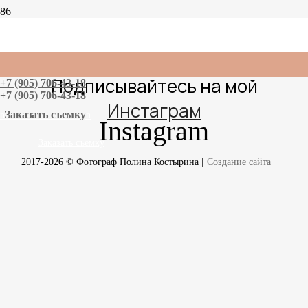
Фотосъемка беременных
Подписывайтесь на мой
+7 (905) 706-43-18
+7 (905) 706-43-18
Инстаграм
Заказать съемку
n
n
Instagram
Заказать съемку
2017-2026 © Фотограф Полина Костырина |
Создание сайта