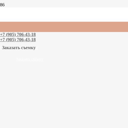
Ксения | Люпины
Портретная фотосессия
Фото на природе
+7 (905) 706-43-18
+7 (905) 706-43-18
Заказать съемку
n
n
Заказать съемку