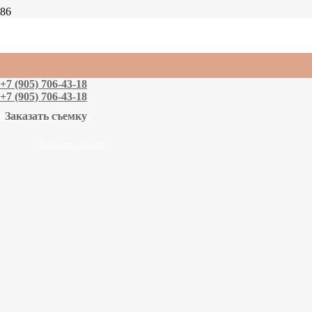
Ксения
Портретная фотосессия
Студийная фотосессия
+7 (905) 706-43-18
+7 (905) 706-43-18
Заказать съемку
n
n
Заказать съемку